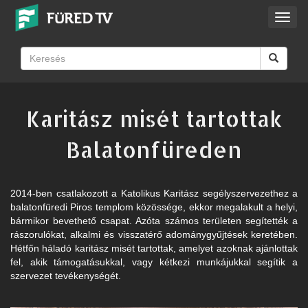
Toggl
navig
Karitász misét tartottak
Balatonfüreden
2014-ben csatlakozott a Katolikus Karitász segélyszervezethez a
balatonfüredi Piros templom közössége, ekkor megalakult a helyi,
bármikor bevethető csapat. Azóta számos területen segítették a
rászorulókat, alkalmi és visszatérő adománygyűjtések keretében.
Hétfőn háladó karitász misét tartottak, amelyet azoknak ajánlottak
fel, akik támogatásukkal, vagy kétkezi munkájukkal segítik a
szervezet tevékenységét.