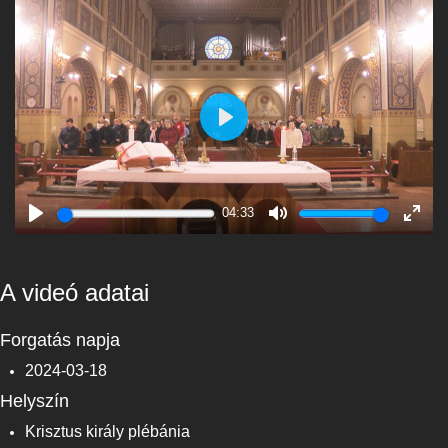
Play
04:33
Play
Mute
Enter
fulls
A videó adatai
Forgatás napja
2024-03-18
Helyszín
Krisztus király plébánia