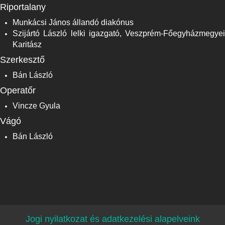
Riportalany
Munkácsi János állandó diakónus
Szijártó László lelki igazgató, Veszprém-Főegyházmegyei
Karitász
Szerkesztő
Bán László
Operatőr
Vincze Gyula
Vágó
Bán László
Jogi nyilatkozat és adatkezelési alapelveink