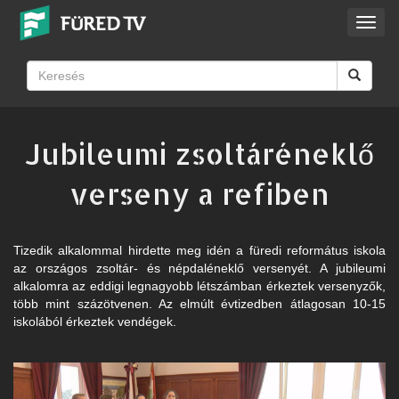
Toggl
navig
Jubileumi zsoltáréneklő
verseny a refiben
Tizedik alkalommal hirdette meg idén a füredi református iskola
az országos zsoltár- és népdaléneklő versenyét. A jubileumi
alkalomra az eddigi legnagyobb létszámban érkeztek versenyzők,
több mint százötvenen. Az elmúlt évtizedben átlagosan 10-15
iskolából érkeztek vendégek.