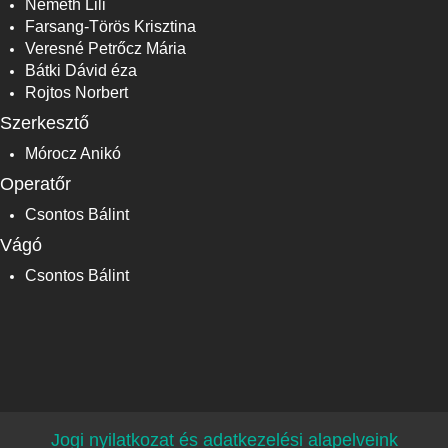
Németh Lili
Farsang-Törös Krisztina
Veresné Petrőcz Mária
Bátki Dávid éza
Rojtos Norbert
Szerkesztő
Mórocz Anikó
Operatőr
Csontos Bálint
Vágó
Csontos Bálint
Jogi nyilatkozat és adatkezelési alapelveink