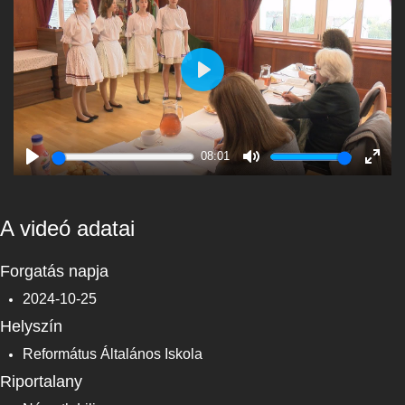
Play
08:01
Play
Mute
Enter
fulls
A videó adatai
Forgatás napja
2024-10-25
Helyszín
Református Általános Iskola
Riportalany