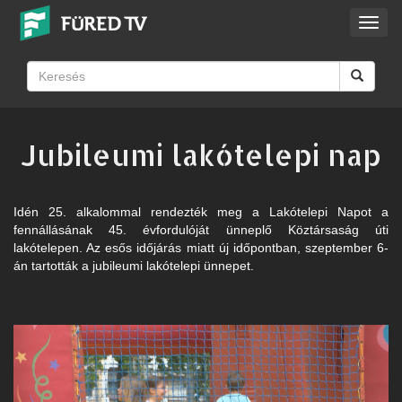
Toggl
navig
Jubileumi lakótelepi nap
Idén 25. alkalommal rendezték meg a Lakótelepi Napot a
fennállásának 45. évfordulóját ünneplő Köztársaság úti
lakótelepen. Az esős időjárás miatt új időpontban, szeptember 6-
án tartották a jubileumi lakótelepi ünnepet.