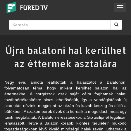
Toggl
navig
Újra balatoni hal kerülhet
az éttermek asztalára
Négy éve, amióta leállították a halászatot a Balatonon,
folyamatosan téma, hogy miként kerülhet balatoni hal az
éttermekbe. A horgászok csak saját célra foghatnak halat,
továbbértékesítésre nincs lehetőségük, így a vendéglátósok új
piac után néztek, megjelent az ukrán és kazah keszeg és süllő a
büfékben. A szakemberek évek óta keresik a megoldást, most úgy
tűnik megtalálták. A Balaton eresztésekor, a Sió zsilipnél legálisan
lehalászott, illetve a Balaton korábbi kiöntési területein működő
tógazdaságokban lévő kiváló minőségű halak révén juthatnak a