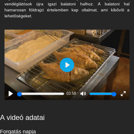
vendéglátósok újra igazi balatoni halhoz. A balatoni hal
hamarosan földrajzi értelemben kap oltalmat, ami kibővíti a
lehetőségeket.
Play
03:58
Play
Mute
Enter
fulls
A videó adatai
Forgatás napja