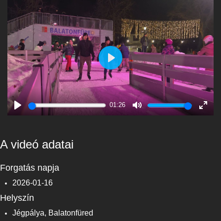
Play
01:26
Play
Mute
Enter
fulls
A videó adatai
Forgatás napja
2026-01-16
Helyszín
Jégpálya, Balatonfüred