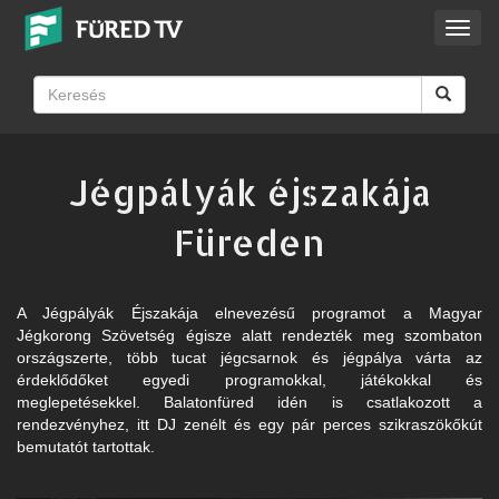
Toggl
navig
Jégpályák éjszakája
Füreden
A Jégpályák Éjszakája elnevezésű programot a Magyar
Jégkorong Szövetség égisze alatt rendezték meg szombaton
országszerte, több tucat jégcsarnok és jégpálya várta az
érdeklődőket egyedi programokkal, játékokkal és
meglepetésekkel. Balatonfüred idén is csatlakozott a
rendezvényhez, itt DJ zenélt és egy pár perces szikraszökőkút
bemutatót tartottak.