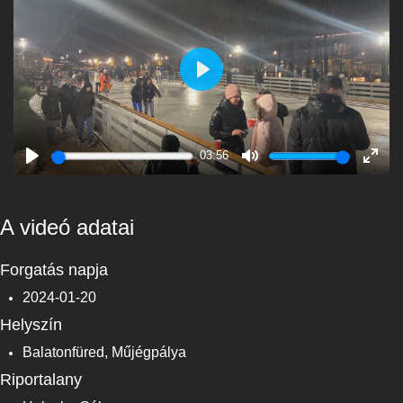
Play
03:56
Play
Mute
Enter
fulls
A videó adatai
Forgatás napja
2024-01-20
Helyszín
Balatonfüred, Műjégpálya
Riportalany