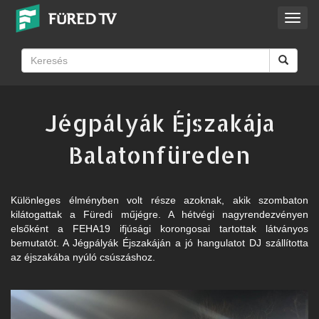
Toggl
navig
Jégpályák Éjszakája
Balatonfüreden
Különleges élményben volt része azoknak, akik szombaton
kilátogattak a Füredi műjégre. A hétvégi nagyrendezvényen
elsőként a FEHA19 ifjúsági korongosai tartottak látványos
bemutatót. A Jégpályák Éjszakáján a jó hangulatot DJ szállította
az éjszakába nyúló csúszáshoz.