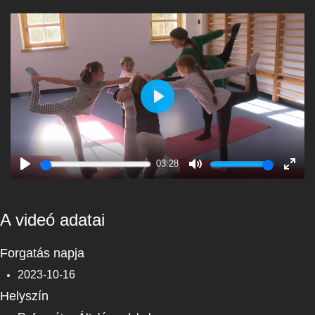
Play
03:28
Play
Mute
Enter
fulls
A videó adatai
Forgatás napja
2023-10-16
Helyszín