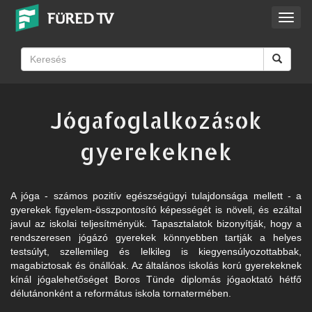
Toggl
navig
Jógafoglalkozások
gyerekeknek
A jóga - számos pozitív egészségügyi tulajdonsága mellett - a
gyerekek figyelem-összpontosító képességét is növeli, és ezáltal
javul az iskolai teljesítményük. Tapasztalatok bizonyítják, hogy a
rendszeresen jógázó gyerekek könnyebben tartják a helyes
testsúlyt, szellemileg és lelkileg is kiegyensúlyozottabbak,
magabiztosak és önállóak. Az általános iskolás korú gyerekeknek
kínál jógalehetőséget Boros Tünde diplomás jógaoktató hétfő
délutánonként a református iskola tornatermében.