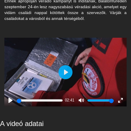
Ennek apropóján véradó kampányt is indítanak, Balatonfüreden
szeptember 24-én lesz nagyszabású véradási akció, amelyet egy
vidám családi nappal kötöttek össze a szervezők. Várják a
családokat a városból és annak térségéből.
Play
02:41
Play
Mute
Enter
fulls
A videó adatai