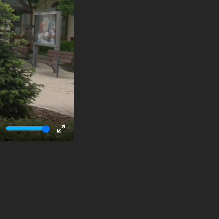
ute
Enter
fullscreen