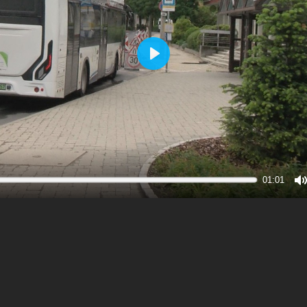
Play
01:01
M