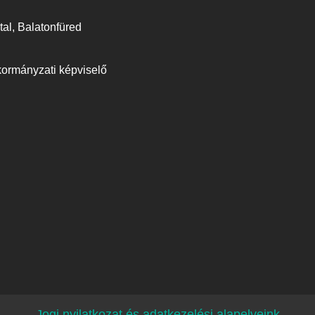
tal, Balatonfüred
kormányzati képviselő
Jogi nyilatkozat és adatkezelési alapelveink