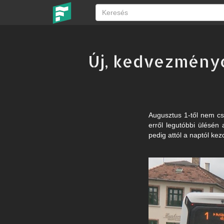
Új, kedvezményes
Augusztus 1-től nem csa
erről legutóbbi ülésén 
pedig attól a naptól ke