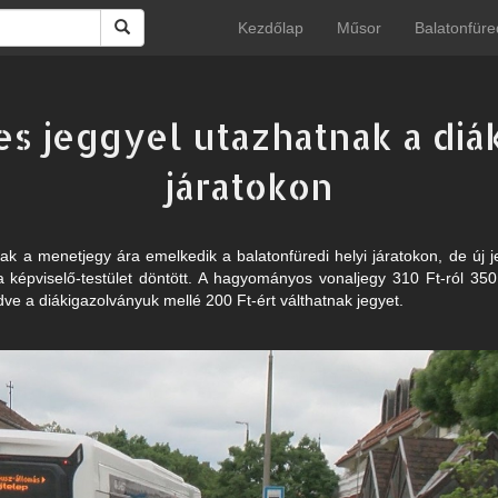
Kezdőlap
Műsor
Balatonfüre
 jeggyel utazhatnak a diák
járatokon
k a menetjegy ára emelkedik a balatonfüredi helyi járatokon, de új j
a képviselő-testület döntött. A hagyományos vonaljegy 310 Ft-ról 350
zdve a diákigazolványuk mellé 200 Ft-ért válthatnak jegyet.