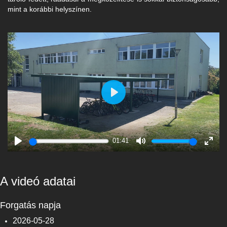
mint a korábbi helyszínen.
Play
01:41
Play
Mute
Enter
fulls
A videó adatai
Forgatás napja
2026-05-28