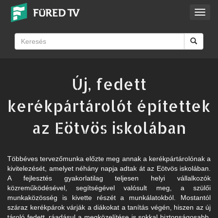
Toggl
navig
Új, fedett
kerékpártárolót építettek
az Eötvös iskolában
Többéves tervezőmunka előzte meg annak a kerékpártárolónak a
kivitelezését, amelyet néhány napja adtak át az Eötvös iskolában.
A fejlesztés gyakorlatilag teljesen helyi vállalkozók
közreműködésével, segítségével valósult meg, a szülői
munkaközösség is kivette részét a munkálatokból. Mostantól
száraz kerékpárok várják a diákokat a tanítás végén, hiszen az új
tároló fedett, ráadásul a megközelítése is sokkal biztonságosabb,