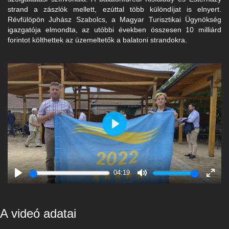
strand a zászlók mellett, ezúttal több különdíjat is elnyert.
Révfülöpön Juhász Szabolcs, a Magyar Turisztikai Ügynökség
igazgatója elmondta, az utóbbi években összesen 10 milliárd
forintot költhettek az üzemeltetők a balatoni strandokra.
Play
04:19
Play
Mute
Enter
fulls
A videó adatai