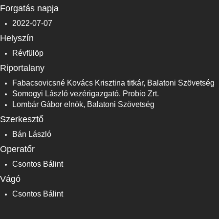
Forgatás napja
2022-07-07
Helyszín
Révfülöp
Riportalany
Fabacsovicsné Kovács Krisztina titkár, Balatoni Szövetség
Somogyi László vezérigazgató, Probio Zrt.
Lombár Gábor elnök, Balatoni Szövetség
Szerkesztő
Bán László
Operatőr
Csontos Bálint
Vágó
Csontos Bálint