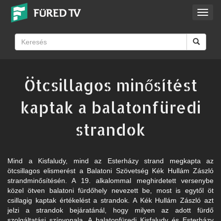
Toggl
navig
Ötcsillagos minősítést
kaptak a balatonfüredi
strandok
Mind a Kisfaludy, mind az Esterházy strand megkapta az
ötcsillagos elismerést a Balatoni Szövetség Kék Hullám Zászló
strandminősítésén. A 19. alkalommal meghirdetett versenybe
közel ötven balatoni fürdőhely nevezett be, most is egytől öt
csillagig kaptak értékelést a strandok. A Kék Hullám Zászló azt
jelzi a strandok bejáratánál, hogy milyen az adott fürdő
szolgáltatási színvonala. A balatonfüredi Kisfaludy és Esterházy