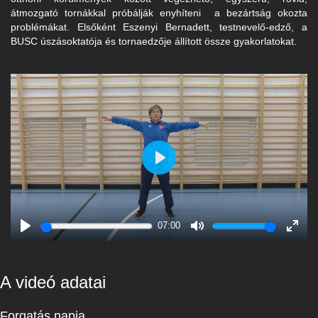
átmozgató tornákkal próbálják enyhíteni a bezártság okozta
problémákat. Elsőként Eszenyi Bernadett, testnevelő-edző, a
BUSC úszásoktatója és tornaedzője állított össze gyakorlatokat.
Play
07:00
Play
Mute
Enter
fulls
A videó adatai
Forgatás napja