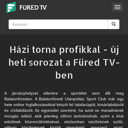
Toggl
navig
Házi torna profikkal - új
heti sorozat a Füred TV-
ben
A járványhelyzet ellenére a sportélet sem állt meg
Balatonfüreden. A Balatonfüredi Utánpótlás Sport Club már egy
hete online foglalkozásokkal készíti fel labdarúgóit, kosárlabdázóit
és vízilabdázóit. Az egyesület szeretné, ha azok se maradnának
mozgás nélkül, akik jelenleg otthon tartózkodnak, ezért a klub
edzőinek közreműködésével, elsősorban nézőinknek szóló,
otthoni körülmények között végezhető, egyszerű, rövid,