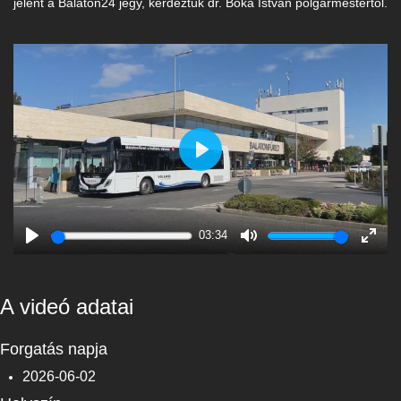
jelent a Balaton24 jegy, kérdeztük dr. Bóka István polgármestertől.
Play
03:34
Play
Mute
Enter
fulls
A videó adatai
Forgatás napja
2026-06-02