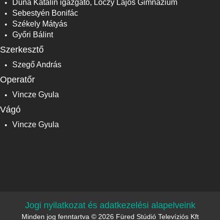
Duna Katalin igazgató, Lóczy Lajos Gimnázium
Sebestyén Bonifác
Székely Mátyás
Győri Bálint
Szerkesztő
Szegő András
Operatőr
Vincze Gyula
Vágó
Vincze Gyula
Jogi nyilatkozat és adatkezelési alapelveink
Minden jog fenntartva © 2026 Füred Stúdió Televíziós Kft