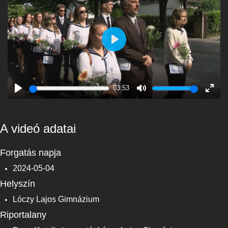
Play
03:53
Play
Mute
Enter
fulls
A videó adatai
Forgatás napja
2024-05-04
Helyszín
Lóczy Lajos Gimnázium
Riportalany