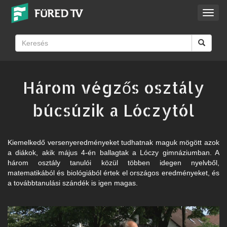
Toggl
navig
Három végzős osztály
búcsúzik a Lóczytól
Kiemelkedő versenyeredményeket tudhatnak maguk mögött azok
a diákok, akik május 4-én ballagtak a Lóczy gimnáziumban. A
három osztály tanulói közül többen idegen nyelvből,
matematikából és biológiából értek el országos eredményeket, és
a továbbtanulási szándék is igen magas.