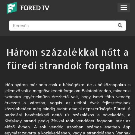
Toggl
navig
Három százalékkal nőtt a
füredi strandok forgalma
Idén nyáron már nem csak a hétvégékre, de a hétköznapokra is
jellemző volt a megnövekedett forgalom Balatonfüreden, mindenki
számára egyértelműen érezhető volt, hogy ismét több vendég
érkezett a városba, vagyis az utóbbi évek fejlesztéseinek
köszönhetően még mindig tudott emelni népszerűségén Füred. A
parkolási bevételeknél nettó tíz százalékos a növekedés, a
Kisfaludy strand pedig 3%-kal több vendéget fogadott, mint az
előző évben. A sok vendég azonban számos esetben épp
egymást zavarta a közlekedésben, vagy a strandolásban. Vannak