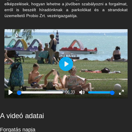
elképzelések, hogyan lehetne a jövőben szabályozni a forgalmat,
erről is beszélt híradónknak a parkolókat és a strandokat
üzemeltető Probio Zrt. vezérigazgatója.
Play
06:33
Play
Mute
Enter
fulls
A videó adatai
Forgatás napja