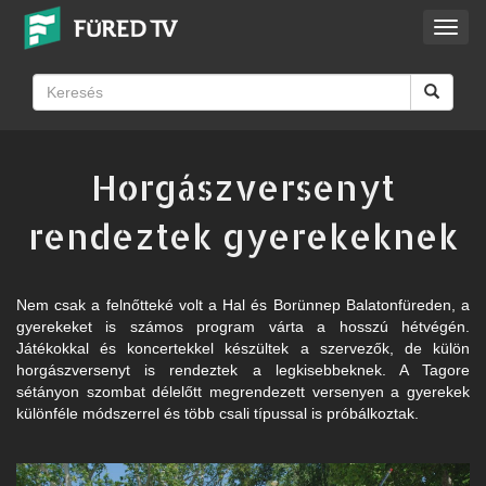
Toggl
navig
Horgászversenyt
rendeztek gyerekeknek
Nem csak a felnőtteké volt a Hal és Borünnep Balatonfüreden, a
gyerekeket is számos program várta a hosszú hétvégén.
Játékokkal és koncertekkel készültek a szervezők, de külön
horgászversenyt is rendeztek a legkisebbeknek. A Tagore
sétányon szombat délelőtt megrendezett versenyen a gyerekek
különféle módszerrel és több csali típussal is próbálkoztak.