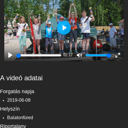
Play
02:17
Play
Mute
Enter
fulls
A videó adatai
Forgatás napja
2019-06-08
Helyszín
Balatonfüred
Riportalany