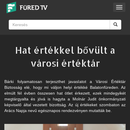
Toggl
navig
Hat értékkel bővült a
városi értéktár
Bárki folyamatosan terjeszthet javaslatot a Városi Értéktár
Biztosság elé, hogy mi váljon helyi értékké Balatonfüreden. Az
elmúlt fél évben összesen hat ötlet érkezett, ezek mindegyikét
megtárgyalta és jóvá is hagyta a Molnár Judit önkormányzati
képviselő által vezetett bizottság. Az új értékeket szombaton az
Arács Napja nevű egésznapos rendezvényen mutatták be.