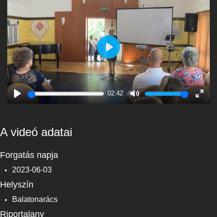
Play
02:42
Play
Mute
Enter
fulls
A videó adatai
Forgatás napja
2023-06-03
Helyszín
Balatonarács
Riportalany