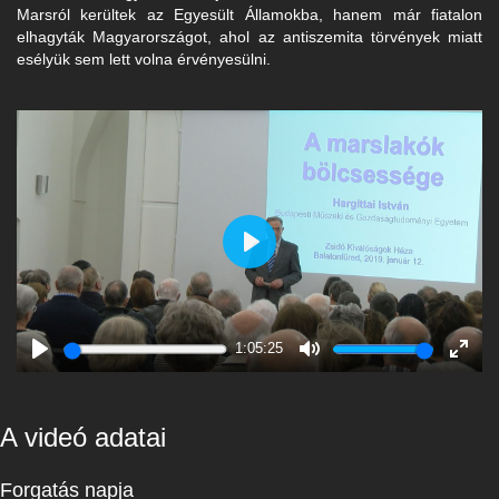
Marsról kerültek az Egyesült Államokba, hanem már fiatalon
elhagyták Magyarországot, ahol az antiszemita törvények miatt
esélyük sem lett volna érvényesülni.
Play
1:05:25
Play
Mute
Enter
fulls
A videó adatai
Forgatás napja