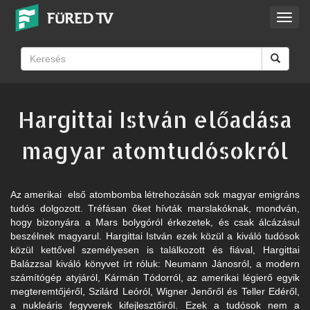
Toggl
navig
Hargittai István előadása
magyar atomtudósokról
Az amerikai első atombomba létrehozásán sok magyar emigráns
tudós dolgozott. Tréfásan őket hívták marslakóknak, mondván,
hogy bizonyára a Mars bolygóról érkezetek, és csak álcázásul
beszélnek magyarul. Hargittai István ezek közül a kiváló tudósok
közül kettővel személyesen is találkozott és fiával, Hargittai
Balázzsal kiváló könyvet írt róluk: Neumann Jánosról, a modern
számítógép atyjáról, Kármán Tódorról, az amerikai légierő egyik
megteremtőjéről, Szilárd Leóról, Wigner Jenőről és Teller Edéről,
a nukleáris fegyverek kifejlesztőiről. Ezek a tudósok nem a