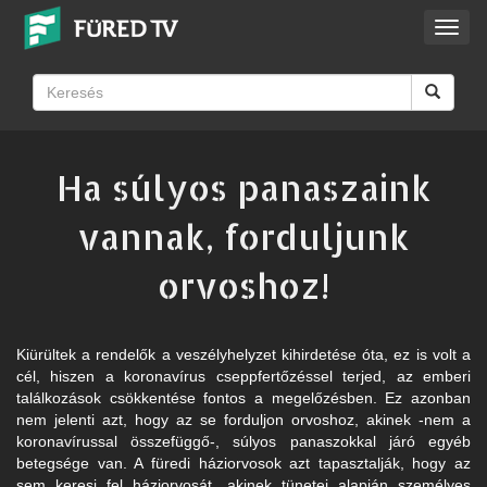
Toggl
navig
Ha súlyos panaszaink
vannak, forduljunk
orvoshoz!
Kiürültek a rendelők a veszélyhelyzet kihirdetése óta, ez is volt a
cél, hiszen a koronavírus cseppfertőzéssel terjed, az emberi
találkozások csökkentése fontos a megelőzésben. Ez azonban
nem jelenti azt, hogy az se forduljon orvoshoz, akinek -nem a
koronavírussal összefüggő-, súlyos panaszokkal járó egyéb
betegsége van. A füredi háziorvosok azt tapasztalják, hogy az
sem keresi fel háziorvosát, akinek tünetei alapján személyes