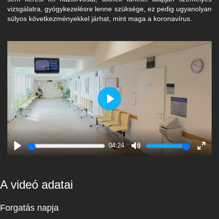
vizsgálatra, gyógykezelésre lenne szüksége, ez pedig ugyanolyan
súlyos következményekkel járhat, mint maga a koronavírus.
Play
04:24
Play
Mute
Enter
fulls
A videó adatai
Forgatás napja