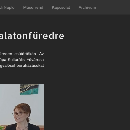
di Napló
Műsorrend
Kapcsolat
Archívum
Balatonfüredre
füreden csütörtökön. Az
ópa Kulturális Fővárosa
gvalósul beruházásokat