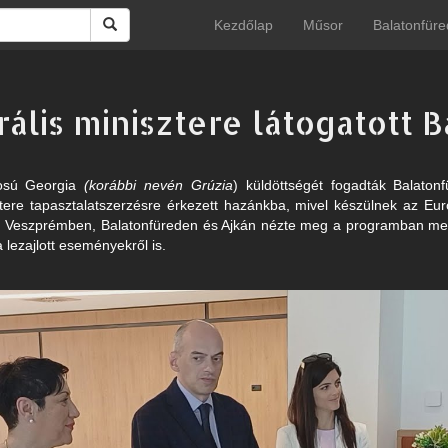
Kezdőlap
Műsor
Balatonfüre
rális minisztere látogatott 
kosú Georgia
(korábbi nevén Grúzia
) küldöttségét fogadták Balaton
sztere tapasztalatszerzésre érkezett hazánkba, mivel készülnek az Eur
. Veszprémben, Balatonfüreden és Ajkán nézte meg a programban me
a lezajlott eseményekről is.