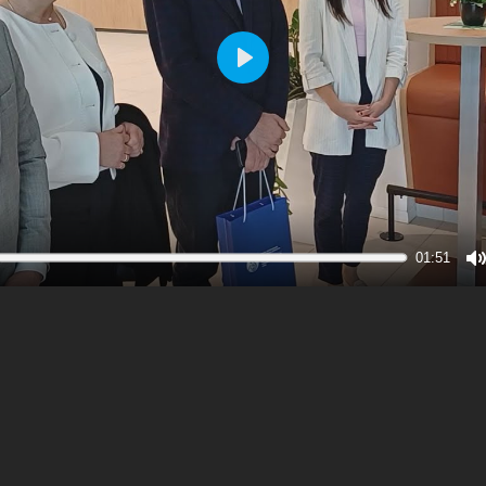
Play
01:51
M