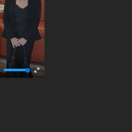
ute
Enter
fullscreen