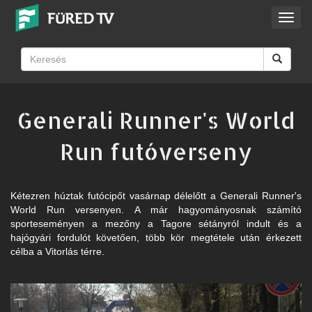
Toggl
navig
Generali Runner's World
Run futóverseny
Kétezren húztak futócipőt vasárnap délelőtt a Generali Runner's
World Run versenyen. A már hagyományosnak számító
sporteseményen a mezőny a Tagore sétányról indult és a
hajógyári fordulót követően, több kör megtétele után érkezett
célba a Vitorlás térre.