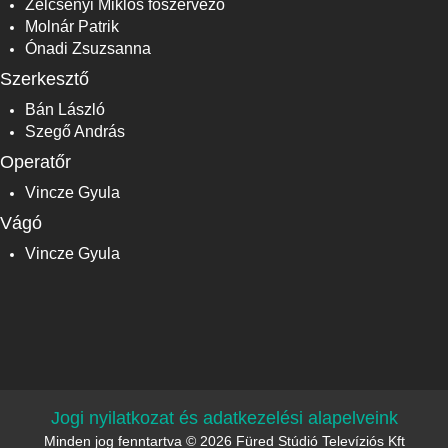
Zelcsényi Miklós főszervező
Molnár Patrik
Ónadi Zsuzsanna
Szerkesztő
Bán László
Szegő András
Operatőr
Vincze Gyula
Vágó
Vincze Gyula
Jogi nyilatkozat és adatkezelési alapelveink
Minden jog fenntartva © 2026 Füred Stúdió Televíziós Kft