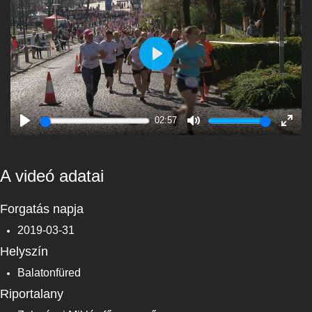
Play
02:57
Play
Mute
Enter
fulls
A videó adatai
Forgatás napja
2019-03-31
Helyszín
Balatonfüred
Riportalany