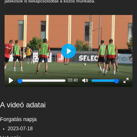
játékosok is bekapcsolódtak a közös munkába.
Play
03:40
Play
Mute
Enter
fulls
A videó adatai
Forgatás napja
2023-07-18