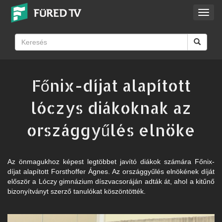
Toggl
navig
Főnix-díjat alapított
lóczys diákoknak az
országgyűlés elnöke
Az önmagukhoz képest legtöbbet javító diákok számára Főnix-
díjat alapított Forsthoffer Ágnes. Az országgyűlés elnökének díját
először a Lóczy gimnázium díszvacsoráján adták át, ahol a kitűnő
bizonyítványt szerző tanulókat köszöntötték.