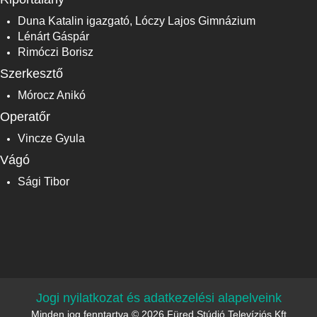
Duna Katalin igazgató, Lóczy Lajos Gimnázium
Lénárt Gáspár
Rimóczi Borisz
Szerkesztő
Mórocz Anikó
Operatőr
Vincze Gyula
Vágó
Sági Tibor
Jogi nyilatkozat és adatkezelési alapelveink
Minden jog fenntartva © 2026 Füred Stúdió Televíziós Kft