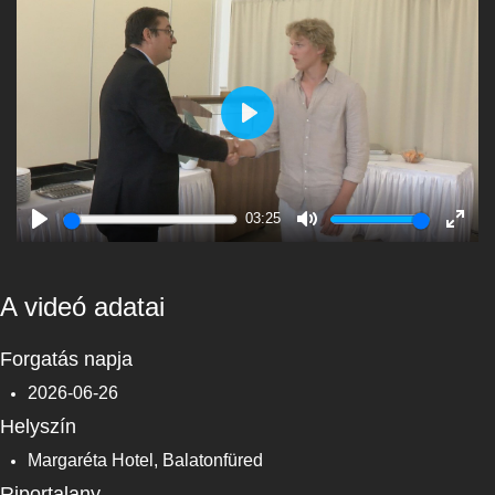
Play
03:25
Play
Mute
Enter
fulls
A videó adatai
Forgatás napja
2026-06-26
Helyszín
Margaréta Hotel, Balatonfüred
Riportalany