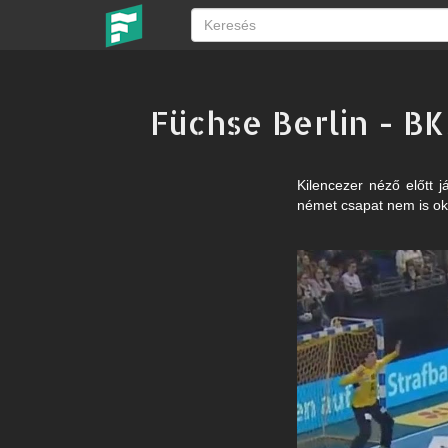
Füchse Berlin - B
Kilencezer néző előtt 
német csapat nem is oko