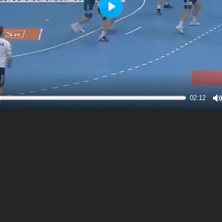
Play
02:12
M