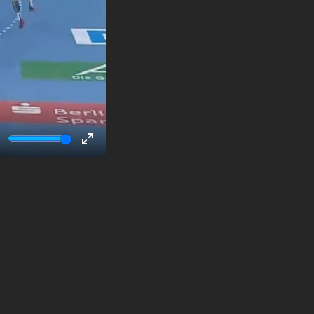
ute
Enter
fullscreen