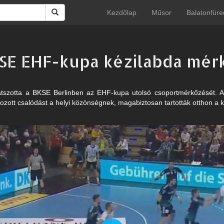
Kezdőlap
Műsor
Balatonfüre
KSE EHF-kupa kézilabda mér
játszotta a BKSE Berlinben az EHF-kupa utolsó csoportmérkőzését. A
zott csalódást a helyi közönségnek, magabiztosan tartották otthon a k