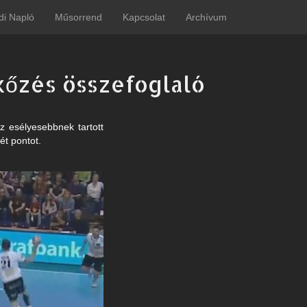
di Napló
Műsorrend
Kapcsolat
Archívum
kőzés összefoglaló
z esélyesebbnek tartott
ét pontot.