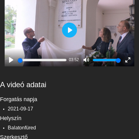
Play
03:52
Play
Mute
Enter
fulls
A videó adatai
Forgatás napja
2021-09-17
Helyszín
Balatonfüred
Szerkesztő