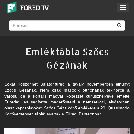
Toggl
navig
Emléktábla Szőcs
Gézának
Sokat köszönhet Balatonfüred a tavaly novemberben elhunyt
Szőcs Gézának. Nem csak második otthonának tekintette a
várost, de a kortárs magyar költészet kultuszhelyévé emelte
Füredet, és segítette megerősíteni a nemzetközi, elsősorban
olasz kapcsolatokat. Szőcs Géza költő emlékére a 29. Quasimodo
Költőversenyen táblát avattak a Füredi Panteonban.