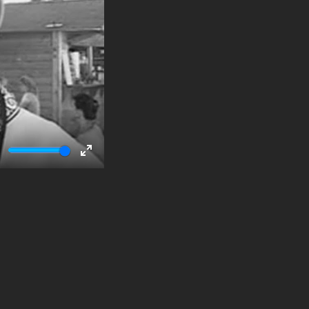
ute
Enter
fullscreen