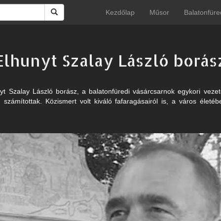
Kezdőlap
Műsor
Balatonfüre
Elhunyt Szalay László borás
yt Szalay László borász, a balatonfüredi vásárcsarnok egykori veze
 számítottak. Közismert volt kiváló fafaragásairól is, a város élet