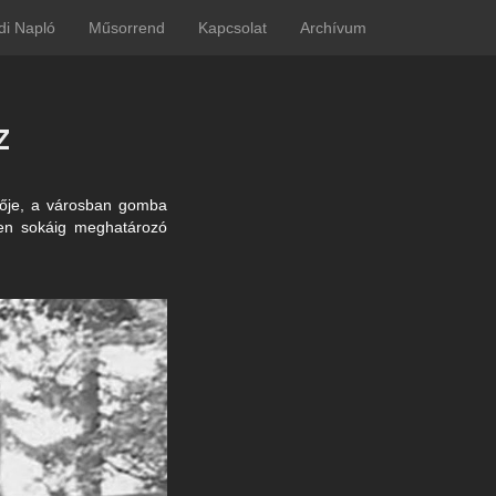
di Napló
Műsorrend
Kapcsolat
Archívum
z
tője, a városban gomba
ében sokáig meghatározó