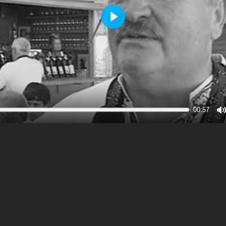
Play
00:57
M