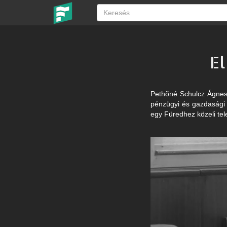
E
Pethõné Schulcz Ágnes 
pénzügyi és gazdasági bi
egy Füredhez közeli tel