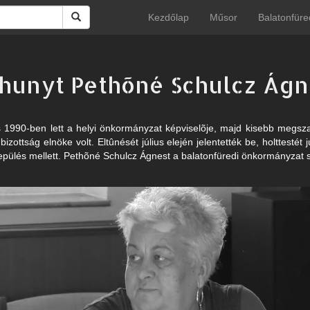
Kezdőlap
Műsor
Balatonfüre
lhunyt Pethõné Schulcz Ágn
1990-ben lett a helyi önkormányzat képviselõje, majd kisebb megsza
zottság elnöke volt. Eltûnését július elején jelentették be, holttestét 
epülés mellett. Pethõné Schulcz Ágnest a balatonfüredi önkormányzat saj