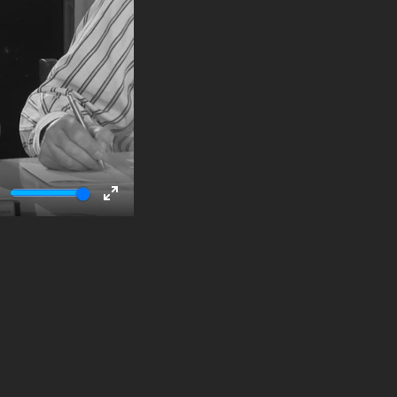
ute
Enter
fullscreen