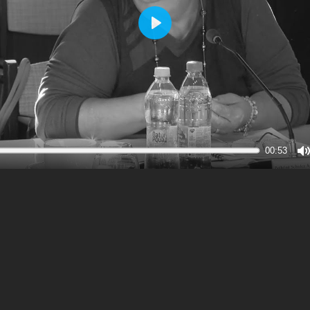
Play
00:53
M