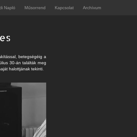
di Napló
Műsorrend
Kapcsolat
Archívum
es
kítással, betegségéig a
július 30-án találták meg
át halottjának tekinti.