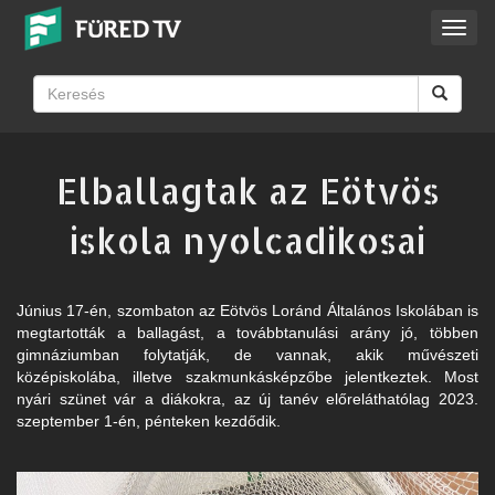
Toggl
navig
Elballagtak az Eötvös
iskola nyolcadikosai
Június 17-én, szombaton az Eötvös Loránd Általános Iskolában is
megtartották a ballagást, a továbbtanulási arány jó, többen
gimnáziumban folytatják, de vannak, akik művészeti
középiskolába, illetve szakmunkásképzőbe jelentkeztek. Most
nyári szünet vár a diákokra, az új tanév előreláthatólag 2023.
szeptember 1-én, pénteken kezdődik.