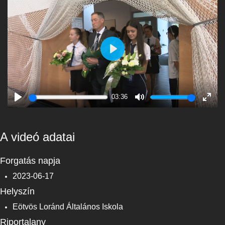
Play
03:36
Play
Mute
Enter
fulls
A videó adatai
Forgatás napja
2023-06-17
Helyszín
Eötvös Loránd Általános Iskola
Riportalany