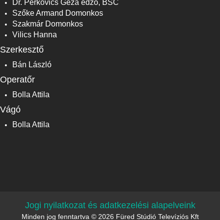
Dr. Perkovics Géza edző, BSC
Szőke Armand Domonkos
Szakmár Domonkos
Vilics Hanna
Szerkesztő
Bán László
Operatőr
Bolla Attila
Vágó
Bolla Attila
Jogi nyilatkozat és adatkezelési alapelveink
Minden jog fenntartva © 2026 Füred Stúdió Televíziós Kft