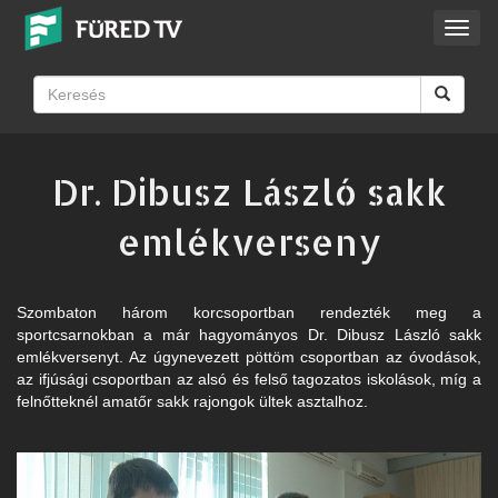
Toggl
navig
Dr. Dibusz László sakk
emlékverseny
Szombaton három korcsoportban rendezték meg a
sportcsarnokban a már hagyományos Dr. Dibusz László sakk
emlékversenyt. Az úgynevezett pöttöm csoportban az óvodások,
az ifjúsági csoportban az alsó és felső tagozatos iskolások, míg a
felnőtteknél amatőr sakk rajongok ültek asztalhoz.