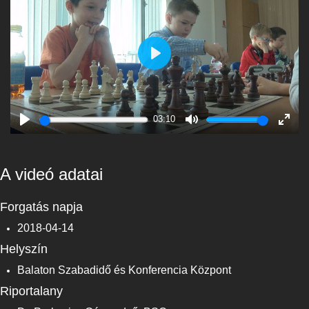
Play
03:10
Play
Mute
Enter
fulls
A videó adatai
Forgatás napja
2018-04-14
Helyszín
Balaton Szabadidő és Konferencia Központ
Riportalany