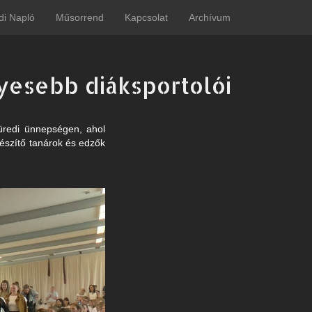
di Napló
Műsorrend
Kapcsolat
Archívum
esebb diáksportolói
füredi ünnepségen, ahol
készítő tanárok és edzők