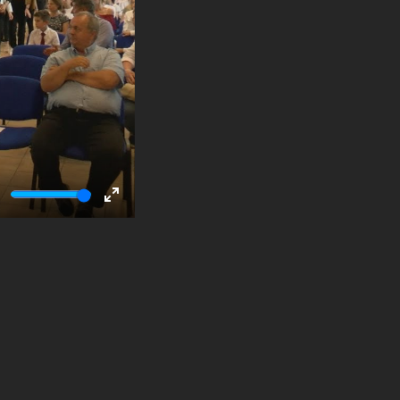
ute
Enter
fullscreen