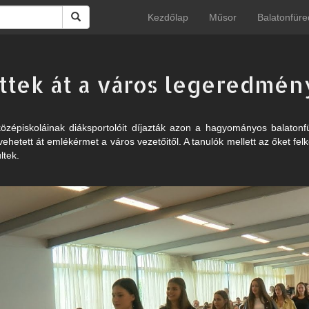
Kezdőlap
Műsor
Balatonfüre
tek át a város legeredmény
középiskoláinak diáksportolóit díjazták azon a hagyományos balaton
vehetett át emlékérmet a város vezetőitől. A tanulók mellett az őket fel
ltek.