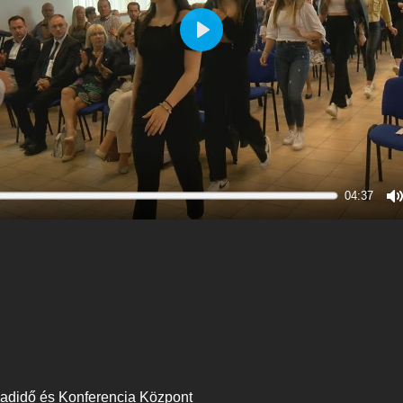
Play
04:37
M
badidő és Konferencia Központ