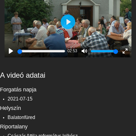
Play
02:53
Play
Mute
Enter
fulls
A videó adatai
Forgatás napja
2021-07-15
Helyszín
Balatonfüred
Riportalany
Császár Attila református lelkész