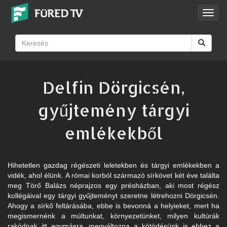
Toggl
navig
Delfin Dörgicsén,
gyűjtemény tárgyi
emlékekből
Hihetetlen gazdag régészeti leletekben és tárgyi emlékekben a
vidék, ahol élünk. A római korból származó sírkövet két éve találta
meg Törő Balázs néprajzos egy présházban, aki most régész
kollégáival egy tárgyi gyűjteményt szeretne létrehozni Dörgicsén.
Ahogy a sírkő feltárásába, ebbe is bevonná a helyieket, mert ha
megismernénk a múltunkat, környezetünket, milyen kultúrák
rakódnak itt egymásra, megváltozna a kötödésünk is ehhez a