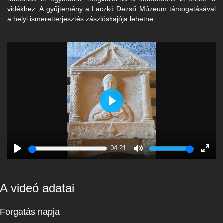
vidékhez. A gyűjtemény a Laczkó Dezső Múzeum támogatásával
a helyi ismeretterjesztés zászlóshajója lehetne.
Play
04:21
Play
Mute
Enter
fulls
A videó adatai
Forgatás napja