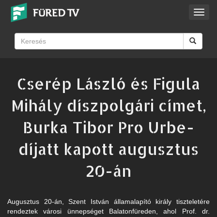
Toggl
navig
Cserép László és Figula
Mihály díszpolgári címet,
Burka Tibor Pro Urbe-
díjatt kapott augusztus
20-án
Augusztus 20-án, Szent István államalapító király tiszteletére
rendeztek városi ünnepséget Balatonfüreden, ahol Prof. dr.