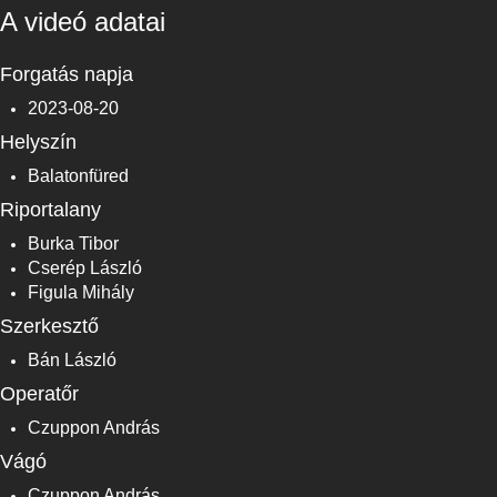
A videó adatai
Forgatás napja
2023-08-20
Helyszín
Balatonfüred
Riportalany
Burka Tibor
Cserép László
Figula Mihály
Szerkesztő
Bán László
Operatőr
Czuppon András
Vágó
Czuppon András