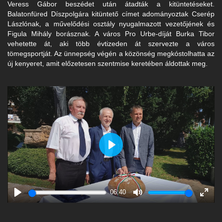
Veress Gábor beszédet után átadták a kitüntetéseket.
Balatonfüred Díszpolgára kitüntető címet adományoztak Cserép
Lászlónak, a művelődési osztály nyugalmazott vezetőjének és
Figula Mihály borásznak. A város Pro Urbe-díját Burka Tibor
vehetette át, aki több évtizeden át szervezte a város
tömegsportját. Az ünnepség végén a közönség megkóstolhatta az
új kenyeret, amit előzetesen szentmise keretében áldottak meg.
Play
06:40
Play
Mute
Enter
fulls