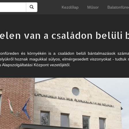
Kezdőlap
Műsor
Balatonfüre
jelen van a családon belüli
tonfüreden és környékén is a családon belüli bántalmazások száma
helyükről hoznak magukkal súlyos, elmérgesedett viszonyokat - tudtuk 
s Alapszolgáltatási Központ vezetőjétől.