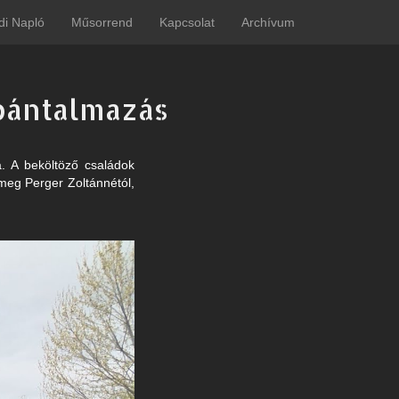
di Napló
Műsorrend
Kapcsolat
Archívum
 bántalmazás
. A beköltöző családok
meg Perger Zoltánnétól,