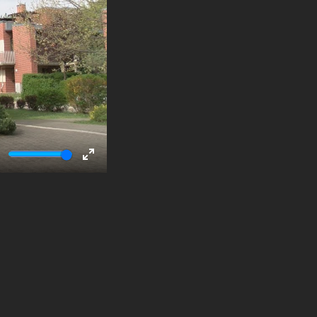
ute
Enter
fullscreen