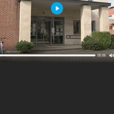
Play
05:06
M