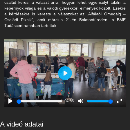
család keresi a választ arra, hogyan lehet egyensúlyt találni a
képernyők világa és a valódi gyerekkori élmények között. Ezekre
a kérdésekre is kereste a válaszokat az „Alfáktól Omegáig –
Családi Piknik”, amit március 21-én Balatonfüreden, a BME
Tudáscentrumában tartottak.
Play
04:36
Play
Mute
Enter
fulls
A videó adatai