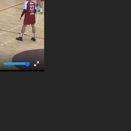
ute
Enter
fullscreen