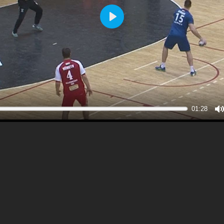
Play
01:28
M