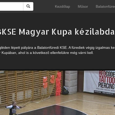
Kezdőlap
Műsor
Balatonfüre
BKSE Magyar Kupa kézilabd
éden lépett pályára a Balatonfüredi KSE. A fürediek végig izgalmas k
 Kupában, ahol is a következő ellenfelükre még várni kell.