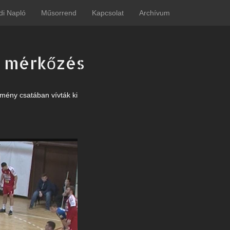
di Napló
Műsorrend
Kapcsolat
Archívum
a mérkőzés
emény csatában vívták ki