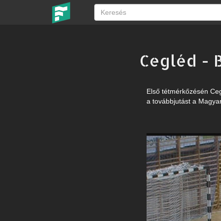
Cegléd - 
Első tétmérkőzésén Cegl
a továbbjutást a Magyar