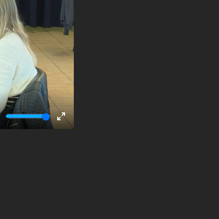
ute
Enter
fullscreen