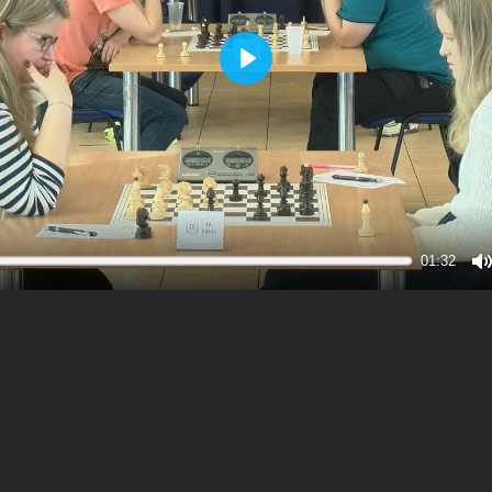
Play
01:32
M