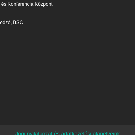
 és Konferencia Központ
a edző, BSC
Jogi nyilatkozat és adatkezelési alapelveink