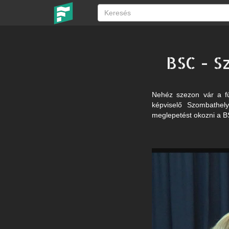
BSC - S
Nehéz szezon vár a f
képviselő Szombathely
meglepetést okozni a B