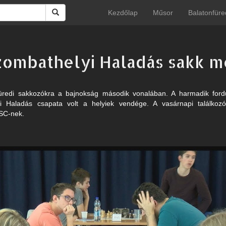
Kezdőlap
Műsor
Balatonfüre
zombathelyi Haladás sakk 
üredi sakkozókra a bajnokság második vonalában. A harmadik ford
i Haladás csapata volt a helyiek vendége. A vasárnapi találkoz
SC-nek.