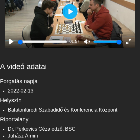
Play
01:57
Play
Mute
Enter
fulls
A videó adatai
Forgatás napja
2022-02-13
Helyszín
Balatonfüredi Szabadidő és Konferencia Központ
Riportalany
Dr. Perkovics Géza edző, BSC
Juhász Ármin