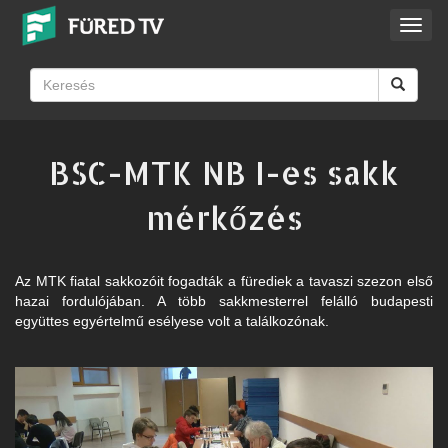
Toggl
navig
BSC-MTK NB I-es sakk
mérkőzés
Az MTK fiatal sakkozóit fogadták a fürediek a tavaszi szezon első
hazai fordulójában. A több sakkmesterrel felálló budapesti
együttes egyértelmű esélyese volt a találkozónak.