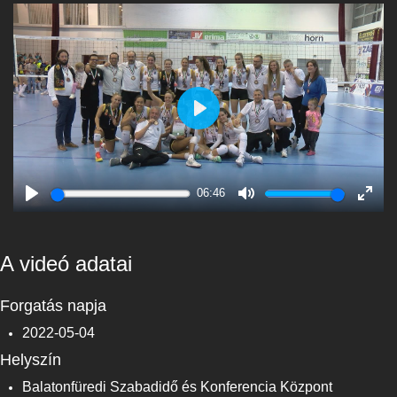
Play
06:46
Play
Mute
Enter
fulls
A videó adatai
Forgatás napja
2022-05-04
Helyszín
Balatonfüredi Szabadidő és Konferencia Központ