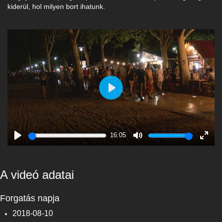
kiderül, hol milyen bort ihatunk.
Play
16:05
Play
Mute
Enter
fulls
A videó adatai
Forgatás napja
2018-08-10