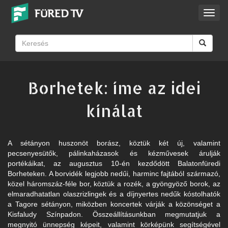
Toggl
navig
Borhetek: íme az idei
kínálat
A sétányon huszonöt borász, köztük két új, valamint
pecsenyesütők, pálinkaházasok és kézművesek árulják
portékáikat, az augusztus 10-én kezdődött Balatonfüredi
Borheteken. A borvidék legjobb nedűi, harminc fajtából származó,
közel háromszáz-féle bor, köztük a rozék, a gyöngyöző borok, az
elmaradhatatlan olaszrizlingek és a díjnyertes nedűk kóstolhatók
a Tagore sétányon, miközben koncertek várják a közönséget a
Kisfaludy Színpadon. Összeállításunkban megmutatjuk a
megnyitó ünnepség képeit, valamint körképünk segítségével