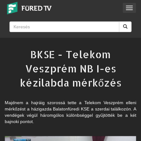
Toggl
navig
BKSE - Telekom
Veszprém NB I-es
kézilabda mérkőzés
Majdnem a hajráig szorossá tette a Telekom Veszprém elleni
mérkőzést a házigazda Balatonfüredi KSE a szerdai találkozón. A
vendégek végül háromgólos különbséggel gyűjtötték be a két
bajnoki pontot.