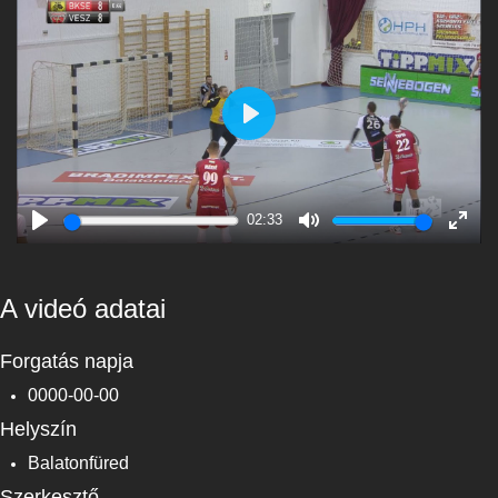
Play
02:33
Play
Mute
Enter
fulls
A videó adatai
Forgatás napja
0000-00-00
Helyszín
Balatonfüred
Szerkesztő