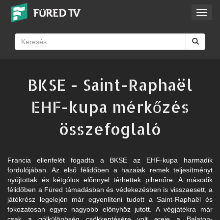
Toggl
navig
BKSE - Saint-Raphaël
EHF-kupa mérkőzés
összefoglaló
Francia ellenfelét fogadta a BKSE az EHF-kupa harmadik
fordulójában. Az első félidőben a hazaiak remek teljesítményt
nyújtottak és kétgólos előnnyel térhettek pihenőre. A második
félidőben a Füred támadásban és védekezésben is visszaesett, a
játékrész legelején már egyenlíteni tudott a Saint-Raphaël és
fokozatosan egyre nagyobb előnyhöz jutott. A végjátékra már
csak a gólkülönbség csökkentésére volt ereje a Balaton-