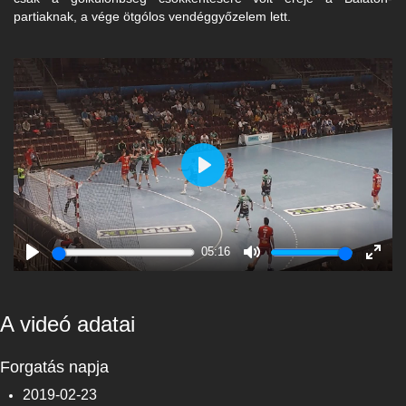
partiaknak, a vége ötgólos vendéggyőzelem lett.
Play
05:16
Play
Mute
Enter
fulls
A videó adatai
Forgatás napja
2019-02-23