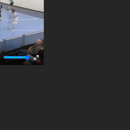
ute
Enter
fullscreen