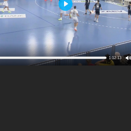
Play
1:12:13
M