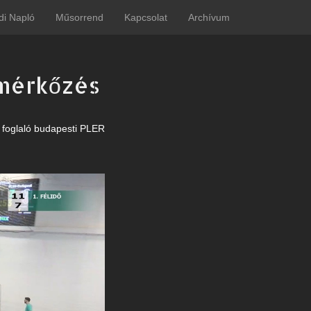
di Napló
Műsorrend
Kapcsolat
Archívum
-mérkőzés
et foglaló budapesti PLER