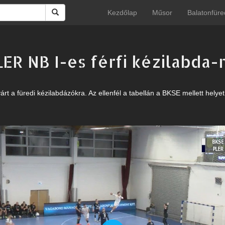
Kezdőlap
Műsor
Balatonfüre
LER NB I-es férfi kézilabda
árt a füredi kézilabdázókra. Az ellenfél a tabellán a BKSE mellett hely