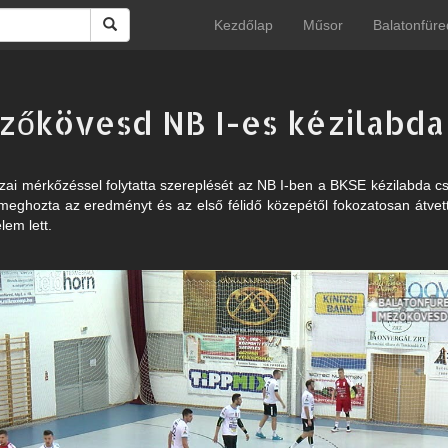
Kezdőlap
Műsor
Balatonfüre
zőkövesd NB I-es kézilabd
ai mérkőzéssel folytatta szereplését az NB I-ben a BKSE kézilabda cs
meghozta az eredményt és az első félidő közepétől fokozatosan átvett
em lett.