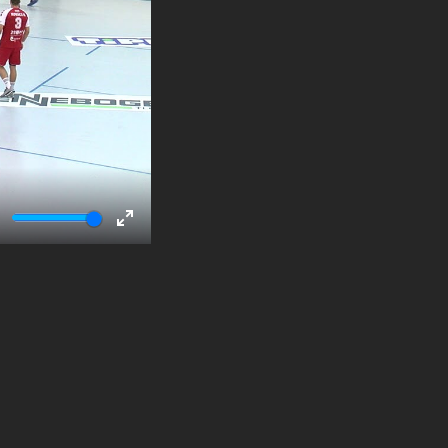
ute
Enter
fullscreen