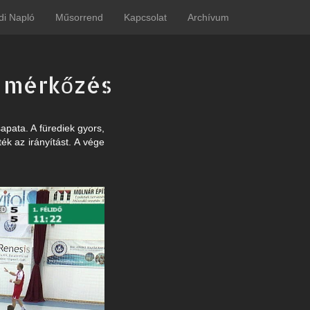
di Napló
Műsorrend
Kapcsolat
Archívum
a mérkőzés
apata. A fürediek gyors,
ék az irányítást. A vége