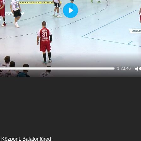
Play
1:20:46
M
 Központ, Balatonfüred