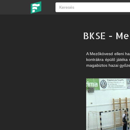
BKSE - Me
A Mezőkövesd elleni haz
kontrákra épülő játéka 
magabiztos hazai győzel