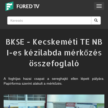
Toggl
navig
BKSE - Kecskeméti TE NB
I-es kézilabda mérkőzés
összefoglaló
A foghíjas hazai csapat a sereghajtó ellen lépett pályára.
Papírforma szerint alakult a mérkőzés.