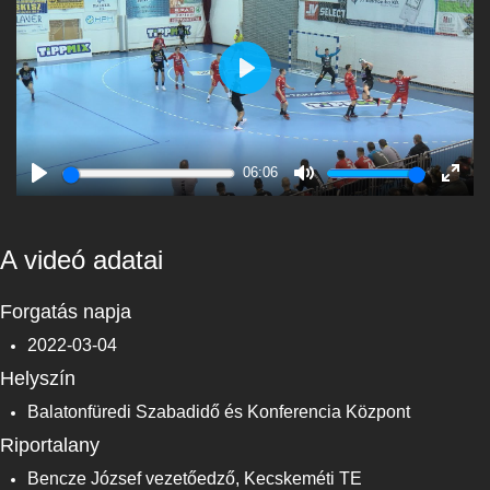
Play
06:06
Play
Mute
Enter
fulls
A videó adatai
Forgatás napja
2022-03-04
Helyszín
Balatonfüredi Szabadidő és Konferencia Központ
Riportalany
Bencze József vezetőedző, Kecskeméti TE