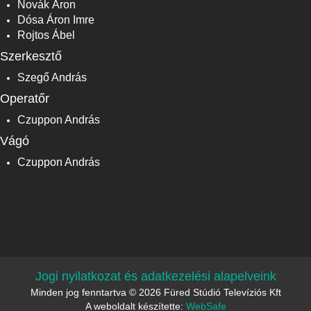
Novák Áron
Dósa Áron Imre
Rojtos Ábel
Szerkesztő
Szegő András
Operatőr
Czuppon András
Vágó
Czuppon András
Jogi nyilatkozat és adatkezelési alapelveink
Minden jog fenntartva © 2026 Füred Stúdió Televíziós Kft
A weboldalt készítette:
WebSafe