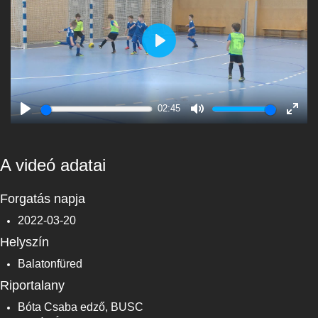
Play
02:45
Play
Mute
Enter
fulls
A videó adatai
Forgatás napja
2022-03-20
Helyszín
Balatonfüred
Riportalany
Bóta Csaba edző, BUSC