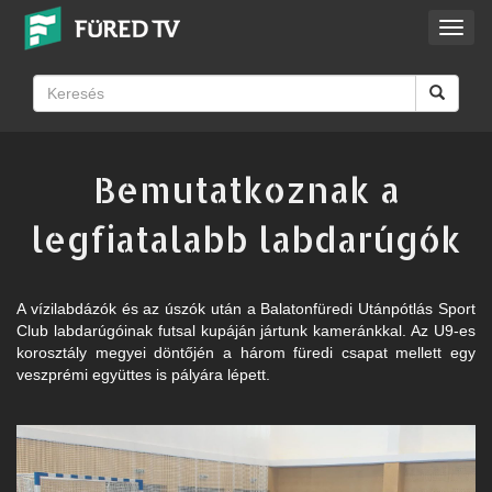
Toggl
navig
Bemutatkoznak a
legfiatalabb labdarúgók
A vízilabdázók és az úszók után a Balatonfüredi Utánpótlás Sport
Club labdarúgóinak futsal kupáján jártunk kameránkkal. Az U9-es
korosztály megyei döntőjén a három füredi csapat mellett egy
veszprémi együttes is pályára lépett.