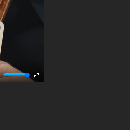
ute
Enter
fullscreen