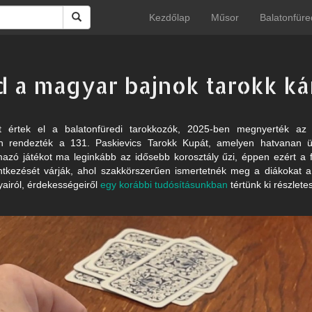
Kezdőlap
Műsor
Balatonfüre
d a magyar bajnok tarokk ká
t értek el a balatonfüredi tarokkozók, 2025-ben megnyerték az 
 rendezték a 131. Paskievics Tarokk Kupát, amelyen hatvanan ült
azó játékot ma leginkább az idősebb korosztály űzi, éppen ezért a fi
entkezését várják, ahol szakkörszerűen ismertetnék meg a diákokat a
yairól, érdekességeiről
egy korábbi tudósításunkban
tértünk ki részlete