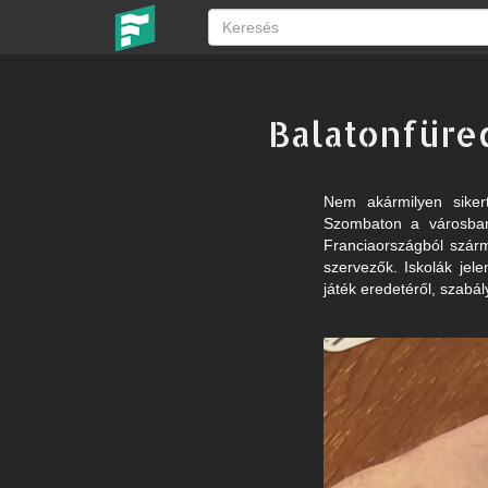
Balatonfüre
Nem akármilyen siker
Szombaton a városban
Franciaországból szárm
szervezők. Iskolák jel
játék eredetéről, szabál