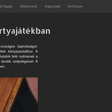
di Napló
Műsorrend
Kapcsolat
Archívum
rtyajátékban
országos bajnokságot.
ek kártyaasztalhoz. A
atalok felé nyitnának a
 tarokk szépségeivel. A
sen.