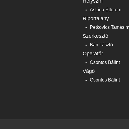
Helyszín
Astória Étterem
Riportalany
Petkovics Tamás m
Szerkesztő
Bán László
Operatőr
Csontos Bálint
Vágó
Csontos Bálint