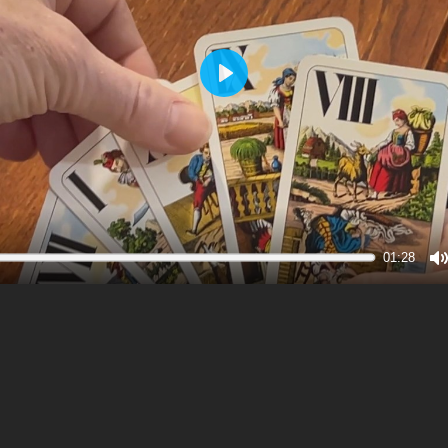
Play
01:28
M