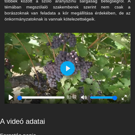
többek között a szőlő aranyszínű sárgaság betegségről. A
témában megszólaló szakemberek szerint nem csak a
borászoknak van feladata a kór megállítása érdekében, de az
önkormányzatoknak is vannak kötelezettségeik.
Play
03:37
Play
Mute
Enter
fulls
A videó adatai