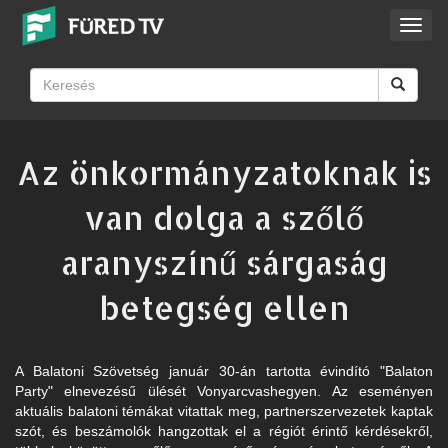
Toggl
navig
Az önkormányzatoknak is
van dolga a szőlő
aranyszínű sárgaság
betegség ellen
A Balatoni Szövetség január 30-án tartotta évindító "Balaton
Party" elnevezésű ülését Vonyarcvashegyen. Az eseményen
aktuális balatoni témákat vitattak meg, partnerszervezetek kaptak
szót, és beszámolók hangzottak el a régiót érintő kérdésekről,