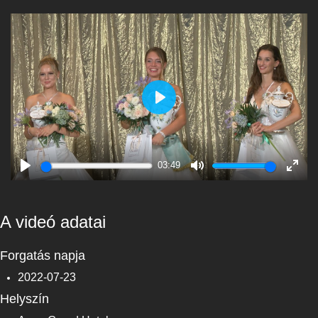
Play
03:49
Play
Mute
Enter
fulls
A videó adatai
Forgatás napja
2022-07-23
Helyszín