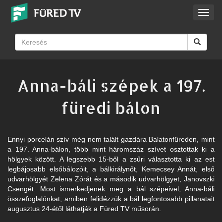
Toggl
navig
Anna-báli szépek a 197.
füredi bálon
Ennyi porcelán szív még nem talált gazdára Balatonfüreden, mint
a 197. Anna-bálon, több mint háromszáz szívet osztottak ki a
hölgyek között. A legszebb 15-ből a zsűri választotta ki az est
legbájosabb elsőbálozóit, a bálkirálynőt, Kemecsey Annát, első
udvarhölgyét Zelena Zórát és a második udvarhölgyet, Janovszki
Csengét. Most ismerkedjenek meg a bál szépeivel, Anna-báli
összefoglalónkat, amiben felidézzük a bál legfontosabb pillanatait
augusztus 24-étől láthatják a Füred TV műsorán.