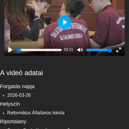
Play
03:21
Play
Mute
Enter
fulls
A videó adatai
Forgatás napja
2026-03-26
Helyszín
Református Általános Iskola
Riportalany